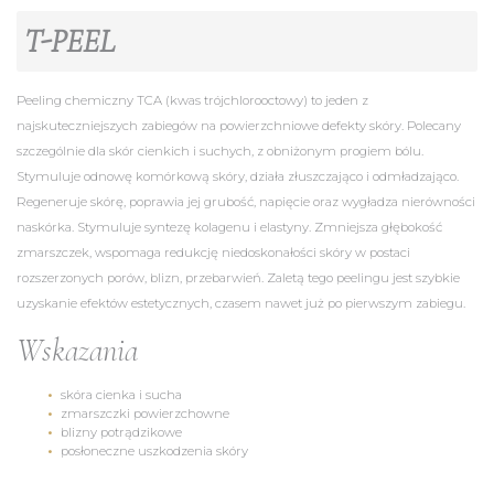
T-PEEL
Peeling chemiczny TCA (kwas trójchlorooctowy) to jeden z
najskuteczniejszych zabiegów na powierzchniowe defekty skóry. Polecany
szczególnie dla skór cienkich i suchych, z obniżonym progiem bólu.
Stymuluje odnowę komórkową skóry, działa złuszczająco i odmładzająco.
Regeneruje skórę, poprawia jej grubość, napięcie oraz wygładza nierówności
naskórka. Stymuluje syntezę kolagenu i elastyny. Zmniejsza głębokość
zmarszczek, wspomaga redukcję niedoskonałości skóry w postaci
rozszerzonych porów, blizn, przebarwień. Zaletą tego peelingu jest szybkie
uzyskanie efektów estetycznych, czasem nawet już po pierwszym zabiegu.
Wskazania
skóra cienka i sucha
zmarszczki powierzchowne
blizny potrądzikowe
posłoneczne uszkodzenia skóry