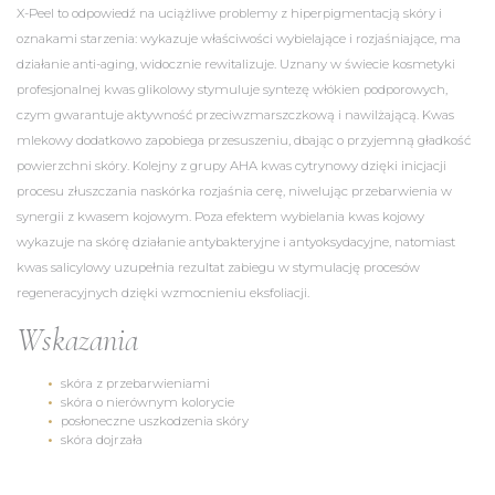
X-Peel to odpowiedź na uciążliwe problemy z hiperpigmentacją skóry i
oznakami starzenia: wykazuje właściwości wybielające i rozjaśniające, ma
działanie anti-aging, widocznie rewitalizuje. Uznany w świecie kosmetyki
profesjonalnej kwas glikolowy stymuluje syntezę włókien podporowych,
czym gwarantuje aktywność przeciwzmarszczkową i nawilżającą. Kwas
mlekowy dodatkowo zapobiega przesuszeniu, dbając o przyjemną gładkość
powierzchni skóry. Kolejny z grupy AHA kwas cytrynowy dzięki inicjacji
procesu złuszczania naskórka rozjaśnia cerę, niwelując przebarwienia w
synergii z kwasem kojowym. Poza efektem wybielania kwas kojowy
wykazuje na skórę działanie antybakteryjne i antyoksydacyjne, natomiast
kwas salicylowy uzupełnia rezultat zabiegu w stymulację procesów
regeneracyjnych dzięki wzmocnieniu eksfoliacji.
Wskazania​
skóra z przebarwieniami
skóra o nierównym kolorycie
posłoneczne uszkodzenia skóry
skóra dojrzała