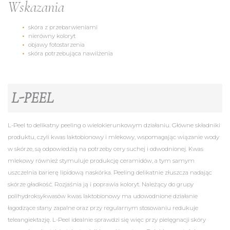
Wskazania​
skóra z przebarwieniami
nierówny koloryt
objawy fotostarzenia
skóra potrzebująca nawilżenia
L-PEEL
L-Peel to delikatny peeling o wielokierunkowym działaniu. Główne składniki
produktu, czyli kwas laktobionowy i mlekowy, wspomagając wiązanie wody
w skórze, są odpowiedzią na potrzeby cery suchej i odwodnionej. Kwas
mlekowy również stymuluje produkcję ceramidów, a tym samym
uszczelnia barierę lipidową naskórka. Peeling delikatnie złuszcza nadając
skórze gładkość. Rozjaśnia ją i poprawia koloryt. Należący do grupy
polihydroksykwasów kwas laktobionowy ma udowodnione działanie
łagodzące stany zapalne oraz przy regularnym stosowaniu redukuje
teleangiektazję. L-Peel idealnie sprawdzi się więc przy pielęgnacji skóry