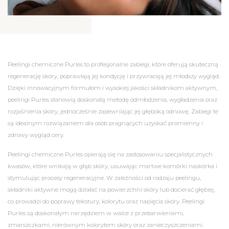
Peelingi chemiczne Purles to profesjonalne zabiegi, które oferują skuteczną
regenerację skóry, poprawiają jej kondycję i przywracają jej młodszy wygląd.
Dzięki innowacyjnym formułom i wysokiej jakości składnikom aktywnym,
peelingi Purles stanowią doskonałą metodę odmłodzenia, wygładzenia oraz
rozjaśnienia skóry, jednocześnie zapewniając jej głęboką odnowę. Zabiegi te
są idealnym rozwiązaniem dla osób pragnących uzyskać promienny i
zdrowy wygląd cery.
Peelingi chemiczne Purles opierają się na zastosowaniu specjalistycznych
kwasów, które wnikają w głąb skóry, usuwając martwe komórki naskórka i
stymulując procesy regeneracyjne. W zależności od rodzaju peelingu,
składniki aktywne mogą działać na powierzchni skóry lub docierać głębiej,
co prowadzi do poprawy tekstury, kolorytu oraz napięcia skóry. Peelingi
Purles są doskonałym narzędziem w walce z przebarwieniami,
zmarszczkami, nierównym kolorytem skóry oraz zanieczyszczeniami.