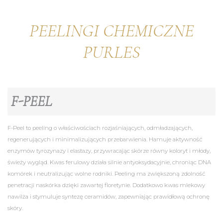
​PEELINGI CHEMICZNE
PURLES
F-PEEL
F-Peel to peeling o właściwościach rozjaśniających, odmładzających,
regenerujących i minimalizujących przebarwienia. Hamuje aktywność
enzymów tyrozynazy i elastazy, przywracając skórze równy koloryt i młody,
świeży wygląd. Kwas ferulowy działa silnie antyoksydacyjnie, chroniąc DNA
komórek i neutralizując wolne rodniki. Peeling ma zwiększoną zdolność
penetracji naskórka dzięki zawartej floretynie. Dodatkowo kwas mlekowy
nawilża i stymuluje syntezę ceramidów, zapewniając prawidłową ochronę
skóry.