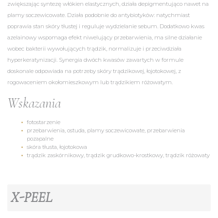
zwiększając syntezę włókien elastycznych, działa depigmentująco nawet na
plamy soczewicowate. Działa podobnie do antybiotyków: natychmiast
poprawia stan skóry tłustej i reguluje wydzielanie sebum. Dodatkowo kwas
azelainowy wspomaga efekt niwelujący przebarwienia, ma silne działanie
wobec bakterii wywołujących trądzik, normalizuje i przeciwdziała
hyperkeratynizacji. Synergia dwóch kwasów zawartych w formule
doskonale odpowiada na potrzeby skóry trądzikowej, łojotokowej, z
rogowaceniem okołomieszkowym lub trądzikiem różowatym.
Wskazania​
fotostarzenie
przebarwienia, ostuda, plamy soczewicowate, przebarwienia
pozapalne
skóra tłusta, łojotokowa
trądzik zaskórnikowy, trądzik grudkowo-krostkowy, trądzik różowaty
X-PEEL