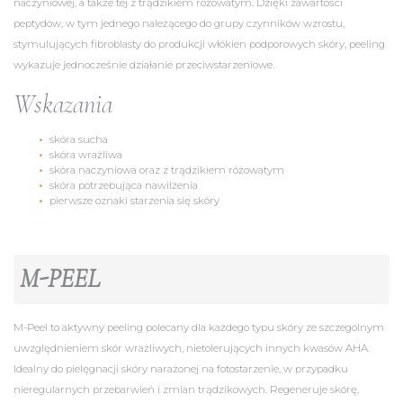
naczyniowej, a także tej z trądzikiem różowatym. Dzięki zawartości
peptydów, w tym jednego należącego do grupy czynników wzrostu,
stymulujących fibroblasty do produkcji włókien podporowych skóry, peeling
wykazuje jednocześnie działanie przeciwstarzeniowe.
Wskazania​
skóra sucha
skóra wrażliwa
skóra naczyniowa oraz z trądzikiem różowatym
skóra potrzebująca nawilżenia
pierwsze oznaki starzenia się skóry
M-PEEL
M-Peel to aktywny peeling polecany dla każdego typu skóry ze szczególnym
uwzględnieniem skór wrażliwych, nietolerujących innych kwasów AHA.
Idealny do pielęgnacji skóry narażonej na fotostarzenie, w przypadku
nieregularnych przebarwień i zmian trądzikowych. Regeneruje skórę,